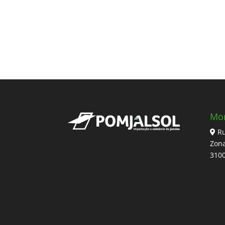
Mo
Ru
Zona
310